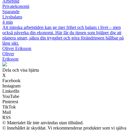
Arbetstid
Privatekonomi
Sparande
Livsbalans
4 min
Att minska arbetstiden kan ge mer frihet och balans i livet – men
också påverka din ekonomi. Här får du tipsen som hjälper dig att
planera smart, säkra din trygghet och göra förändringen hållbar på
lång sikt.
Oliver Eriksson
Oliver
Eriksson
Dela och visa hjärta
X
Facebook
Instagram
LinkedIn
YouTube
Pinterest
TikTok
Mail
RSS
© Materialet får inte användas utan tillstånd.
© Innehållet är skyddat. Vi rekommenderar produkter som vi själva