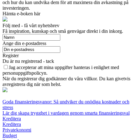
och hur du kan undvika dem för att maximera din avkastning på
investeringen.
Hämta e-boken här
Följ med - få vårt nyhetsbrev
Få inspiration, kunskap och små genvägar direkt i din inkorg.
Ange din e-postadress
Register
Du är nu registrerad - tack
Jag accepterar att mina uppgifter hanteras i enlighet med
personuppgiftspolicyn.
När du registrerar dig godkänner du våra villkor. Du kan givetvis
avregistrera dig när som helst.
Goda finansieringsvanor: Så undviker du onödiga kostnader och
stress
Lär dig skapa trygghet i vardagen genom smarta finansieringsval
Kreditera
Kreditera
Privatekonomi
Budget