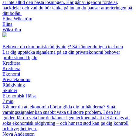
är inte alltid den bästa lösningen. Här går vi igenom fördelar,
nackdelar och vad du bör tänka på innan du pausar amorteringen på
ditt bolån.
Elina Wikström
Elina
Wikström
Behöver du ekonomisk rådgivning? Så känner du igen tecknen
Lär dig upptäcka signalerna på att din privatekonomi behöver
professionell hjälp
Kreditera
Kreditera
Ekonomi
Privatekonomi
Rådgivning
Skulder
Ekonomisk Hälsa
7 min
Känner du att ekonomin börjar glida dig ur händerna? Små
varningssignaler kan snabbt växa till större problem. I den här
guiden får du veta hur du känner igen tecknen på att det är dags att
söka ekonomisk rådgivning – och hur rätt stöd kan ge dig kontroll
och trygghet igen.
Nova Andersson