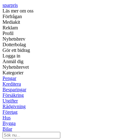
sparpris
Läs mer om oss
Förfrågan
Mediakit
Reklam
Profil
Nyhetsbrev
Dotterbolag
Gör ett bidrag
Logga in
Anmäl dig
Nyhetsbrevet
Kategorier
Pengar
Kreditera
Besparingar
Försäkring
Utgifter
Rådgivning
Företag
Hus
Bygga
Bilar