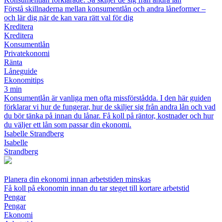
Förstå skillnaderna mellan konsumentlån och andra låneformer –
och lär dig när de kan vara rätt val för dig
Kreditera
Kreditera
Konsumentlån
Privatekonomi
Ränta
Låneguide
Ekonomitips
3 min
Konsumentlån är vanliga men ofta missförstådda. I den här guiden
förklarar vi hur de fungerar, hur de skiljer sig från andra lån och vad
du bör tänka på innan du lånar. Få koll på räntor, kostnader och hur
du väljer ett lån som passar din ekonomi.
Isabelle Strandberg
Isabelle
Strandberg
Planera din ekonomi innan arbetstiden minskas
Få koll på ekonomin innan du tar steget till kortare arbetstid
Pengar
Pengar
Ekonomi