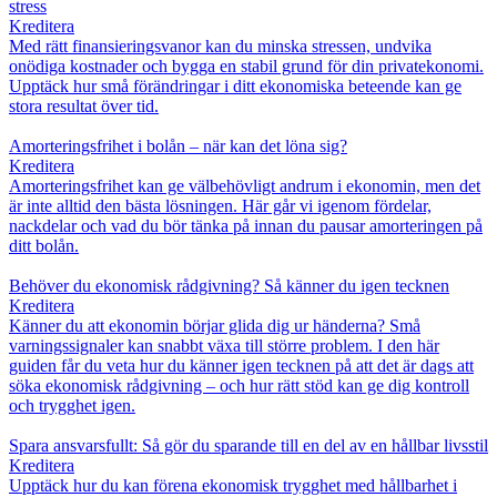
stress
Kreditera
Med rätt finansieringsvanor kan du minska stressen, undvika
onödiga kostnader och bygga en stabil grund för din privatekonomi.
Upptäck hur små förändringar i ditt ekonomiska beteende kan ge
stora resultat över tid.
Amorteringsfrihet i bolån – när kan det löna sig?
Kreditera
Amorteringsfrihet kan ge välbehövligt andrum i ekonomin, men det
är inte alltid den bästa lösningen. Här går vi igenom fördelar,
nackdelar och vad du bör tänka på innan du pausar amorteringen på
ditt bolån.
Behöver du ekonomisk rådgivning? Så känner du igen tecknen
Kreditera
Känner du att ekonomin börjar glida dig ur händerna? Små
varningssignaler kan snabbt växa till större problem. I den här
guiden får du veta hur du känner igen tecknen på att det är dags att
söka ekonomisk rådgivning – och hur rätt stöd kan ge dig kontroll
och trygghet igen.
Spara ansvarsfullt: Så gör du sparande till en del av en hållbar livsstil
Kreditera
Upptäck hur du kan förena ekonomisk trygghet med hållbarhet i