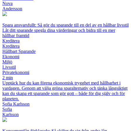
Nova
Andersson
Spara ansvarsfullt: Så gör du sparande till en del av en hållbar livsstil
Låt ditt sparande spegla dina värderingar och bidra till en mer
hållbar framtid
Kreditera
Kreditera
Hållbart Sparande
Ekonomi
Miljö
Livsstil
Privatekonomi
2 min
Upptäck hur du kan förena ekonomisk trygghet med hållbarhet i
vardagen. Genom att välja gröna sparalternativ och tänka långsiktigt
kan du skapa ett sparande som gör gott – både för dig själv och för
planeten.
Sofia Karlsson
Sofia
Karlsson
Konsumentlån förklarade: Så skiljer de sig från andra lån