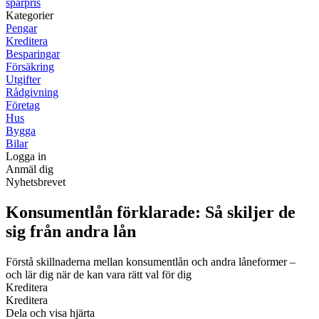
sparpris
Kategorier
Pengar
Kreditera
Besparingar
Försäkring
Utgifter
Rådgivning
Företag
Hus
Bygga
Bilar
Logga in
Anmäl dig
Nyhetsbrevet
Konsumentlån förklarade: Så skiljer de
sig från andra lån
Förstå skillnaderna mellan konsumentlån och andra låneformer –
och lär dig när de kan vara rätt val för dig
Kreditera
Kreditera
Dela och visa hjärta