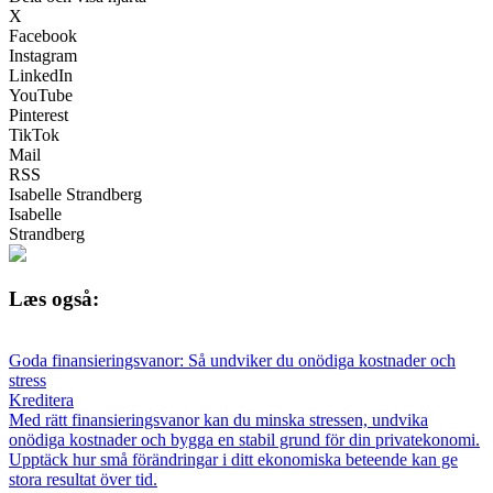
X
Facebook
Instagram
LinkedIn
YouTube
Pinterest
TikTok
Mail
RSS
Isabelle Strandberg
Isabelle
Strandberg
Læs også:
Goda finansieringsvanor: Så undviker du onödiga kostnader och
stress
Kreditera
Med rätt finansieringsvanor kan du minska stressen, undvika
onödiga kostnader och bygga en stabil grund för din privatekonomi.
Upptäck hur små förändringar i ditt ekonomiska beteende kan ge
stora resultat över tid.