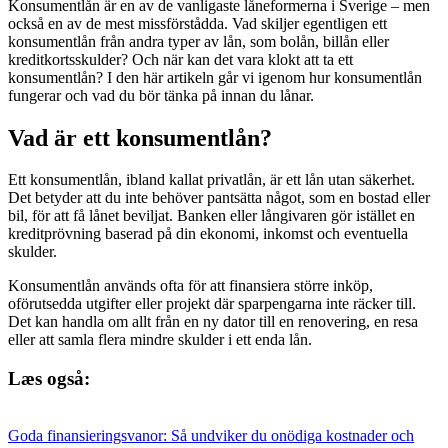
Konsumentlån är en av de vanligaste låneformerna i Sverige – men
också en av de mest missförstådda. Vad skiljer egentligen ett
konsumentlån från andra typer av lån, som bolån, billån eller
kreditkortsskulder? Och när kan det vara klokt att ta ett
konsumentlån? I den här artikeln går vi igenom hur konsumentlån
fungerar och vad du bör tänka på innan du lånar.
Vad är ett konsumentlån?
Ett konsumentlån, ibland kallat privatlån, är ett lån utan säkerhet.
Det betyder att du inte behöver pantsätta något, som en bostad eller
bil, för att få lånet beviljat. Banken eller långivaren gör istället en
kreditprövning baserad på din ekonomi, inkomst och eventuella
skulder.
Konsumentlån används ofta för att finansiera större inköp,
oförutsedda utgifter eller projekt där sparpengarna inte räcker till.
Det kan handla om allt från en ny dator till en renovering, en resa
eller att samla flera mindre skulder i ett enda lån.
Læs også:
Goda finansieringsvanor: Så undviker du onödiga kostnader och