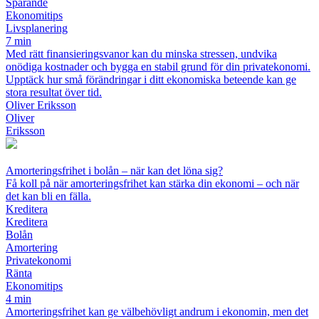
Sparande
Ekonomitips
Livsplanering
7 min
Med rätt finansieringsvanor kan du minska stressen, undvika
onödiga kostnader och bygga en stabil grund för din privatekonomi.
Upptäck hur små förändringar i ditt ekonomiska beteende kan ge
stora resultat över tid.
Oliver Eriksson
Oliver
Eriksson
Amorteringsfrihet i bolån – när kan det löna sig?
Få koll på när amorteringsfrihet kan stärka din ekonomi – och när
det kan bli en fälla.
Kreditera
Kreditera
Bolån
Amortering
Privatekonomi
Ränta
Ekonomitips
4 min
Amorteringsfrihet kan ge välbehövligt andrum i ekonomin, men det