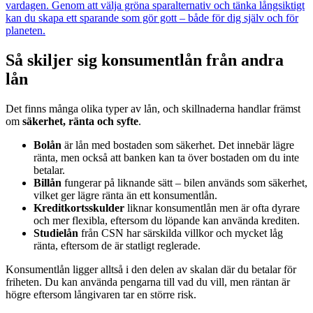
vardagen. Genom att välja gröna sparalternativ och tänka långsiktigt
kan du skapa ett sparande som gör gott – både för dig själv och för
planeten.
Så skiljer sig konsumentlån från andra
lån
Det finns många olika typer av lån, och skillnaderna handlar främst
om
säkerhet, ränta och syfte
.
Bolån
är lån med bostaden som säkerhet. Det innebär lägre
ränta, men också att banken kan ta över bostaden om du inte
betalar.
Billån
fungerar på liknande sätt – bilen används som säkerhet,
vilket ger lägre ränta än ett konsumentlån.
Kreditkortsskulder
liknar konsumentlån men är ofta dyrare
och mer flexibla, eftersom du löpande kan använda krediten.
Studielån
från CSN har särskilda villkor och mycket låg
ränta, eftersom de är statligt reglerade.
Konsumentlån ligger alltså i den delen av skalan där du betalar för
friheten. Du kan använda pengarna till vad du vill, men räntan är
högre eftersom långivaren tar en större risk.