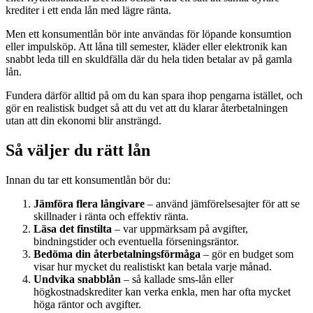
krediter i ett enda lån med lägre ränta.
Men ett konsumentlån bör inte användas för löpande konsumtion
eller impulsköp. Att låna till semester, kläder eller elektronik kan
snabbt leda till en skuldfälla där du hela tiden betalar av på gamla
lån.
Fundera därför alltid på om du kan spara ihop pengarna istället, och
gör en realistisk budget så att du vet att du klarar återbetalningen
utan att din ekonomi blir ansträngd.
Så väljer du rätt lån
Innan du tar ett konsumentlån bör du:
Jämföra flera långivare
– använd jämförelsesajter för att se
skillnader i ränta och effektiv ränta.
Läsa det finstilta
– var uppmärksam på avgifter,
bindningstider och eventuella förseningsräntor.
Bedöma din återbetalningsförmåga
– gör en budget som
visar hur mycket du realistiskt kan betala varje månad.
Undvika snabblån
– så kallade sms-lån eller
högkostnadskrediter kan verka enkla, men har ofta mycket
höga räntor och avgifter.