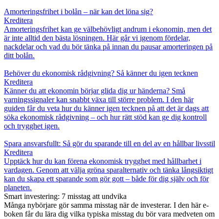
Amorteringsfrihet i bolån – när kan det löna sig?
Kreditera
Amorteringsfrihet kan ge välbehövligt andrum i ekonomin, men det
är inte alltid den bästa lösningen. Här går vi igenom fördelar,
nackdelar och vad du bör tänka på innan du pausar amorteringen på
ditt bolån.
Behöver du ekonomisk rådgivning? Så känner du igen tecknen
Kreditera
Känner du att ekonomin börjar glida dig ur händerna? Små
varningssignaler kan snabbt växa till större problem. I den här
guiden får du veta hur du känner igen tecknen på att det är dags att
söka ekonomisk rådgivning – och hur rätt stöd kan ge dig kontroll
och trygghet igen.
Spara ansvarsfullt: Så gör du sparande till en del av en hållbar livsstil
Kreditera
Upptäck hur du kan förena ekonomisk trygghet med hållbarhet i
vardagen. Genom att välja gröna sparalternativ och tänka långsiktigt
kan du skapa ett sparande som gör gott – både för dig själv och för
planeten.
Smart investering: 7 misstag att undvika
Många nybörjare gör samma misstag när de investerar. I den här e-
boken får du lära dig vilka typiska misstag du bör vara medveten om