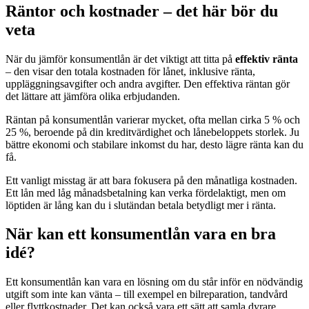
Räntor och kostnader – det här bör du
veta
När du jämför konsumentlån är det viktigt att titta på
effektiv ränta
– den visar den totala kostnaden för lånet, inklusive ränta,
uppläggningsavgifter och andra avgifter. Den effektiva räntan gör
det lättare att jämföra olika erbjudanden.
Räntan på konsumentlån varierar mycket, ofta mellan cirka 5 % och
25 %, beroende på din kreditvärdighet och lånebeloppets storlek. Ju
bättre ekonomi och stabilare inkomst du har, desto lägre ränta kan du
få.
Ett vanligt misstag är att bara fokusera på den månatliga kostnaden.
Ett lån med låg månadsbetalning kan verka fördelaktigt, men om
löptiden är lång kan du i slutändan betala betydligt mer i ränta.
När kan ett konsumentlån vara en bra
idé?
Ett konsumentlån kan vara en lösning om du står inför en nödvändig
utgift som inte kan vänta – till exempel en bilreparation, tandvård
eller flyttkostnader. Det kan också vara ett sätt att samla dyrare