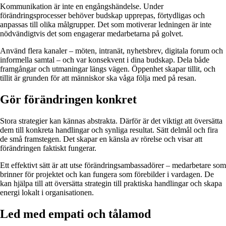
Kommunikation är inte en engångshändelse. Under
förändringsprocesser behöver budskap upprepas, förtydligas och
anpassas till olika målgrupper. Det som motiverar ledningen är inte
nödvändigtvis det som engagerar medarbetarna på golvet.
Använd flera kanaler – möten, intranät, nyhetsbrev, digitala forum och
informella samtal – och var konsekvent i dina budskap. Dela både
framgångar och utmaningar längs vägen. Öppenhet skapar tillit, och
tillit är grunden för att människor ska våga följa med på resan.
Gör förändringen konkret
Stora strategier kan kännas abstrakta. Därför är det viktigt att översätta
dem till konkreta handlingar och synliga resultat. Sätt delmål och fira
de små framstegen. Det skapar en känsla av rörelse och visar att
förändringen faktiskt fungerar.
Ett effektivt sätt är att utse förändringsambassadörer – medarbetare som
brinner för projektet och kan fungera som förebilder i vardagen. De
kan hjälpa till att översätta strategin till praktiska handlingar och skapa
energi lokalt i organisationen.
Led med empati och tålamod