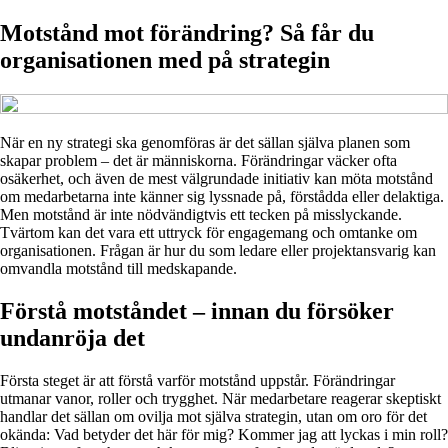
Motstånd mot förändring? Så får du
organisationen med på strategin
När en ny strategi ska genomföras är det sällan själva planen som
skapar problem – det är människorna. Förändringar väcker ofta
osäkerhet, och även de mest välgrundade initiativ kan möta motstånd
om medarbetarna inte känner sig lyssnade på, förstådda eller delaktiga.
Men motstånd är inte nödvändigtvis ett tecken på misslyckande.
Tvärtom kan det vara ett uttryck för engagemang och omtanke om
organisationen. Frågan är hur du som ledare eller projektansvarig kan
omvandla motstånd till medskapande.
Förstå motståndet – innan du försöker
undanröja det
Första steget är att förstå varför motstånd uppstår. Förändringar
utmanar vanor, roller och trygghet. När medarbetare reagerar skeptiskt
handlar det sällan om ovilja mot själva strategin, utan om oro för det
okända: Vad betyder det här för mig? Kommer jag att lyckas i min roll?