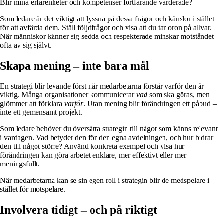
Blir mina erfarenheter och kompetenser fortfarande värderade?
Som ledare är det viktigt att lyssna på dessa frågor och känslor i stället
för att avfärda dem. Ställ följdfrågor och visa att du tar oron på allvar.
När människor känner sig sedda och respekterade minskar motståndet
ofta av sig självt.
Skapa mening – inte bara mål
En strategi blir levande först när medarbetarna förstår varför den är
viktig. Många organisationer kommunicerar
vad
som ska göras, men
glömmer att förklara
varför
. Utan mening blir förändringen ett påbud –
inte ett gemensamt projekt.
Som ledare behöver du översätta strategin till något som känns relevant
i vardagen. Vad betyder den för den egna avdelningen, och hur bidrar
den till något större? Använd konkreta exempel och visa hur
förändringen kan göra arbetet enklare, mer effektivt eller mer
meningsfullt.
När medarbetarna kan se sin egen roll i strategin blir de medspelare i
stället för motspelare.
Involvera tidigt – och på riktigt