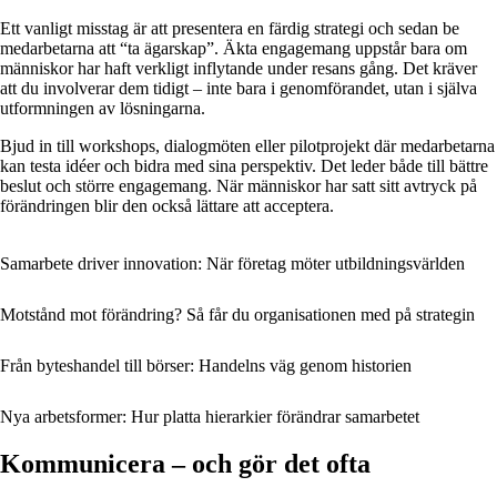
Ett vanligt misstag är att presentera en färdig strategi och sedan be
medarbetarna att “ta ägarskap”. Äkta engagemang uppstår bara om
människor har haft verkligt inflytande under resans gång. Det kräver
att du involverar dem tidigt – inte bara i genomförandet, utan i själva
utformningen av lösningarna.
Bjud in till workshops, dialogmöten eller pilotprojekt där medarbetarna
kan testa idéer och bidra med sina perspektiv. Det leder både till bättre
beslut och större engagemang. När människor har satt sitt avtryck på
förändringen blir den också lättare att acceptera.
Samarbete driver innovation: När företag möter utbildningsvärlden
Motstånd mot förändring? Så får du organisationen med på strategin
Från byteshandel till börser: Handelns väg genom historien
Nya arbetsformer: Hur platta hierarkier förändrar samarbetet
Kommunicera – och gör det ofta