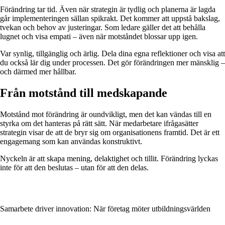
Förändring tar tid. Även när strategin är tydlig och planerna är lagda
går implementeringen sällan spikrakt. Det kommer att uppstå bakslag,
tvekan och behov av justeringar. Som ledare gäller det att behålla
lugnet och visa empati – även när motståndet blossar upp igen.
Var synlig, tillgänglig och ärlig. Dela dina egna reflektioner och visa att
du också lär dig under processen. Det gör förändringen mer mänsklig –
och därmed mer hållbar.
Från motstånd till medskapande
Motstånd mot förändring är oundvikligt, men det kan vändas till en
styrka om det hanteras på rätt sätt. När medarbetare ifrågasätter
strategin visar de att de bryr sig om organisationens framtid. Det är ett
engagemang som kan användas konstruktivt.
Nyckeln är att skapa mening, delaktighet och tillit. Förändring lyckas
inte för att den beslutas – utan för att den delas.
Samarbete driver innovation: När företag möter utbildningsvärlden