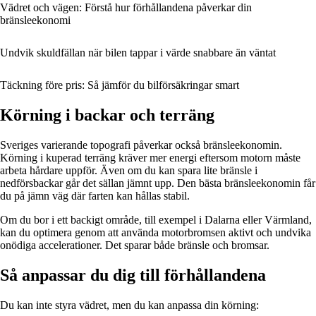
Vädret och vägen: Förstå hur förhållandena påverkar din
bränsleekonomi
Undvik skuldfällan när bilen tappar i värde snabbare än väntat
Täckning före pris: Så jämför du bilförsäkringar smart
Körning i backar och terräng
Sveriges varierande topografi påverkar också bränsleekonomin.
Körning i kuperad terräng kräver mer energi eftersom motorn måste
arbeta hårdare uppför. Även om du kan spara lite bränsle i
nedförsbackar går det sällan jämnt upp. Den bästa bränsleekonomin får
du på jämn väg där farten kan hållas stabil.
Om du bor i ett backigt område, till exempel i Dalarna eller Värmland,
kan du optimera genom att använda motorbromsen aktivt och undvika
onödiga accelerationer. Det sparar både bränsle och bromsar.
Så anpassar du dig till förhållandena
Du kan inte styra vädret, men du kan anpassa din körning: