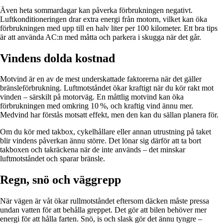
Även heta sommardagar kan påverka förbrukningen negativt.
Luftkonditioneringen drar extra energi från motorn, vilket kan öka
förbrukningen med upp till en halv liter per 100 kilometer. Ett bra tips
är att använda AC:n med måtta och parkera i skugga när det går.
Vindens dolda kostnad
Motvind är en av de mest underskattade faktorerna när det gäller
bränsleförbrukning. Luftmotståndet ökar kraftigt när du kör rakt mot
vinden – särskilt på motorväg. En måttlig motvind kan öka
förbrukningen med omkring 10 %, och kraftig vind ännu mer.
Medvind har förstås motsatt effekt, men den kan du sällan planera för.
Om du kör med takbox, cykelhållare eller annan utrustning på taket
blir vindens påverkan ännu större. Det lönar sig därför att ta bort
takboxen och takräckena när de inte används – det minskar
luftmotståndet och sparar bränsle.
Regn, snö och väggrepp
När vägen är våt ökar rullmotståndet eftersom däcken måste pressa
undan vatten för att behålla greppet. Det gör att bilen behöver mer
energi för att hålla farten. Snö, is och slask gör det ännu tyngre –