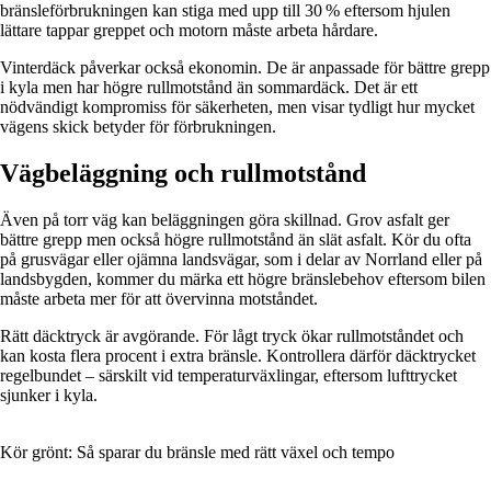
bränsleförbrukningen kan stiga med upp till 30 % eftersom hjulen
lättare tappar greppet och motorn måste arbeta hårdare.
Vinterdäck påverkar också ekonomin. De är anpassade för bättre grepp
i kyla men har högre rullmotstånd än sommardäck. Det är ett
nödvändigt kompromiss för säkerheten, men visar tydligt hur mycket
vägens skick betyder för förbrukningen.
Vägbeläggning och rullmotstånd
Även på torr väg kan beläggningen göra skillnad. Grov asfalt ger
bättre grepp men också högre rullmotstånd än slät asfalt. Kör du ofta
på grusvägar eller ojämna landsvägar, som i delar av Norrland eller på
landsbygden, kommer du märka ett högre bränslebehov eftersom bilen
måste arbeta mer för att övervinna motståndet.
Rätt däcktryck är avgörande. För lågt tryck ökar rullmotståndet och
kan kosta flera procent i extra bränsle. Kontrollera därför däcktrycket
regelbundet – särskilt vid temperaturväxlingar, eftersom lufttrycket
sjunker i kyla.
Kör grönt: Så sparar du bränsle med rätt växel och tempo