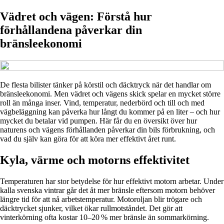
Vädret och vägen: Förstå hur
förhållandena påverkar din
bränsleekonomi
De flesta bilister tänker på körstil och däcktryck när det handlar om
bränsleekonomi. Men vädret och vägens skick spelar en mycket större
roll än många inser. Vind, temperatur, nederbörd och till och med
vägbeläggning kan påverka hur långt du kommer på en liter – och hur
mycket du betalar vid pumpen. Här får du en översikt över hur
naturens och vägens förhållanden påverkar din bils förbrukning, och
vad du själv kan göra för att köra mer effektivt året runt.
Kyla, värme och motorns effektivitet
Temperaturen har stor betydelse för hur effektivt motorn arbetar. Under
kalla svenska vintrar går det åt mer bränsle eftersom motorn behöver
längre tid för att nå arbetstemperatur. Motoroljan blir trögare och
däcktrycket sjunker, vilket ökar rullmotståndet. Det gör att
vinterkörning ofta kostar 10–20 % mer bränsle än sommarkörning.