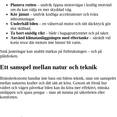
Planera rutten
– undvik öppna motorvägar i kraftig motvind
om du kan välja en mer skyddad väg.
Kör jämnt
– undvik kraftiga accelerationer och tvära
inbromsningar.
Underhåll bilen
– en välservad motor och rätt däcktryck gör
stor skillnad.
Ta bort onödig vikt
– både i bagageutrymmet och på taket.
Använd klimatanläggningen med eftertanke
– särskilt vid
korta resor där motorn inte hinner bli varm.
Små justeringar kan snabbt märkas på förbrukningen – och på
plånboken.
Ett samspel mellan natur och teknik
Bränsleekonomi handlar inte bara om bilens teknik, utan om samspelet
mellan naturens krafter och ditt sätt att köra. Genom att förstå hur
vädret och vägen påverkar bilen kan du köra mer effektivt, minska
utsläppen och spara pengar – utan att tumma på säkerheten eller
komforten.